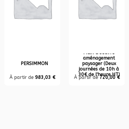
Main d'oeuvre
aménagement
PERSIMMON
paysager (Deux
journées de 10h à
30€ de l'heure HT)
À partir de
983,03
€
À partir de
720,00
€