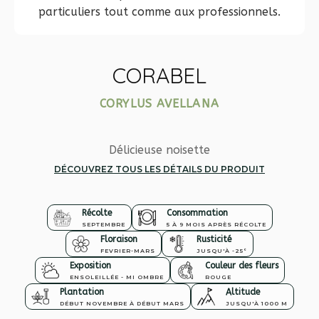
particuliers tout comme aux professionnels.
CORABEL
CORYLUS AVELLANA
Délicieuse noisette
DÉCOUVREZ TOUS LES DÉTAILS DU PRODUIT
Récolte
Consommation
SEPTEMBRE
5 À 9 MOIS APRÈS RÉCOLTE
Floraison
Rusticité
FEVRIER-MARS
JUSQU'À -25°
Exposition
Couleur des fleurs
ENSOLEILLÉE - MI OMBRE
ROUGE
Plantation
Altitude
DÉBUT NOVEMBRE À DÉBUT MARS
JUSQU'À 1000 M