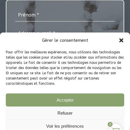
Gérer le consentement
Pour offrir les meilleures expériences, nous utilisons des technologies
telles que les cookies pour stocker et/ou accéder aux informations des
appareils. Le fait de consentir à ces technologies nous permettra de
Inscrivez-vous à notre Newsletter pour
traiter des données telles que le comportement de navigation ou les
ID uniques sur ce site. Le fait de ne pas consentir ou de retirer son
recevoir conseils, découvertes du métier de
consentement peut avoir un effet négatif sur certaines
pépiniériste, et toutes nos annonces
caractéristiques et fonctions.
importantes en avant-première.
Accepter
Refuser
©Copyright - 2026 - La Pépinière d'Auguste - Tous droits
0
Voir les préférences
réservés - Co-créé avec
WooProtect