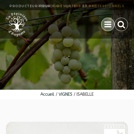
PRODUCTEUR POUR
PARTICULIERS
OUVERTE
ET
PROFESSIONNELS
Accueil
/
VIGNES
/ ISABELLE