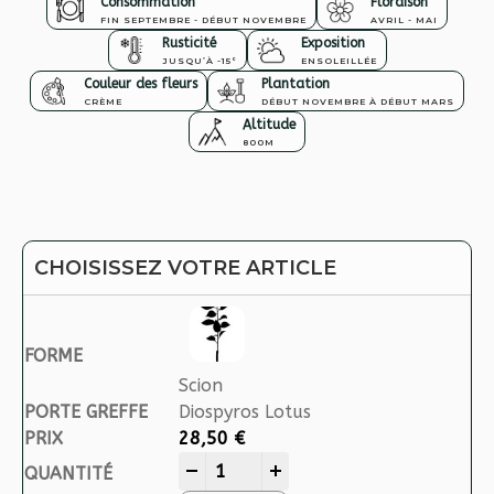
Consommation
Floraison
FIN SEPTEMBRE - DÉBUT NOVEMBRE
AVRIL - MAI
Rusticité
Exposition
JUSQU’À -15°
ENSOLEILLÉE
Couleur des fleurs
Plantation
CRÈME
DÉBUT NOVEMBRE À DÉBUT MARS
Altitude
800M
CHOISISSEZ VOTRE ARTICLE
Scion
Diospyros Lotus
28,50
€
SHENG quantity
-
+